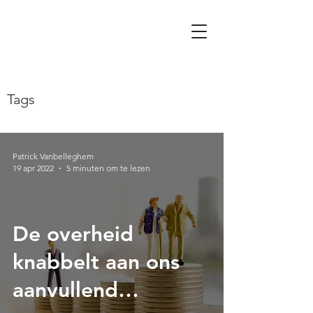
Tags
Patrick Vanbelleghem
19 apr 2022
5 minuten om te lezen
De overheid
knabbelt aan ons
aanvullend