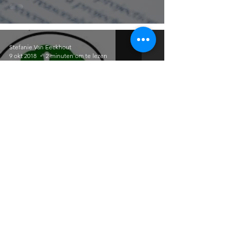
Stefanie Van Eeckhout
9 okt 2018
2 minuten om te lezen
Groei = change ?
NIEUWSBRIEF