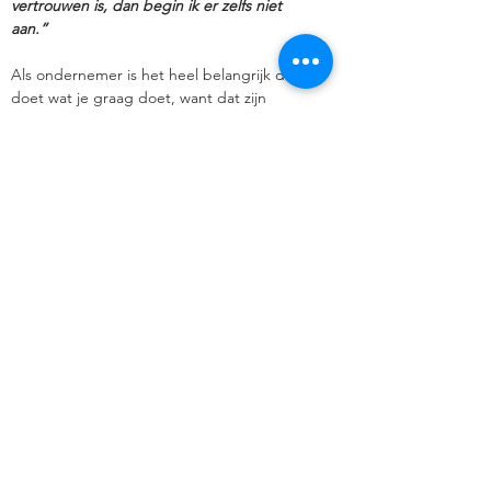
vertrouwen is, dan begin ik er zelfs niet
aan.”
Als ondernemer is het heel belangrijk dat je
doet wat je graag doet, want dat zijn
meestal ook de dingen die je goed kunt.
Wees niet bang om je te laten omringen
met mensen die ergens beter in zijn dan jij.
If you are the smartest person in the room,
then you are in the wrong room. Voor mij zit
daar veel waarheid in.
Neem de tijd om strategisch te denken.
Welke richting wil je uit met je bedrijf? Hoe
ga je dat doen? Veel ondernemers zijn zeer
operationeel bezig, waardoor ze geen tijd
nemen om bij hun strategie stil te staan.
Natuurlijk moet je operationele taken blijven
uitvoeren, anders verlies je voeling met je
bedrijf. Maar ik denk dat het belangrijk is
dat KMO’s meer stilstaan bij hun strategie
en bedrijfsprocessen. Er zijn vandaag
immers veel start-ups die vaak veel