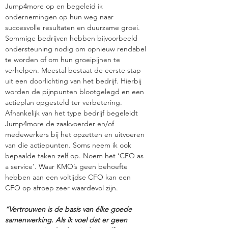
Jump4more op en begeleid ik
ondernemingen op hun weg naar
succesvolle resultaten en duurzame groei.
Sommige bedrijven hebben bijvoorbeeld
ondersteuning nodig om opnieuw rendabel
te worden of om hun groeipijnen te
verhelpen. Meestal bestaat de eerste stap
uit een doorlichting van het bedrijf. Hierbij
worden de pijnpunten blootgelegd en een
actieplan opgesteld ter verbetering.
Afhankelijk van het type bedrijf begeleidt
Jump4more de zaakvoerder en/of
medewerkers bij het opzetten en uitvoeren
van die actiepunten. Soms neem ik ook
bepaalde taken zelf op. Noem het ‘CFO as
a service’. Waar KMO’s geen behoefte
hebben aan een voltijdse CFO kan een
CFO op afroep zeer waardevol zijn.
“Vertrouwen is de basis van élke goede
samenwerking. Als ik voel dat er geen