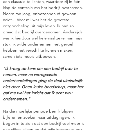
een clausule te lichten, waardoor zij in één
klap de controle van het bedrijf overnamen.
Noem me jong, onbezonnen of gewoon
naïef… Voor mij was het de grootste
ontgoocheling uit mijn leven. Ik had zo
graag dat bedrijf overgenomen. Anderzijds
was ik hierdoor wel helemaal zeker van mijn
stuk: ik wilde ondernemen, het gevoel
hebben het verschil te kunnen maken,
samen iets moois uitbouwen.
“Ik kreeg de kans om een bedrijf over te
nemen, maar na verregaande
onderhandelingen ging de deal uiteindelijk
niet door. Geen leuke boodschap, maar het
gaf me wel het inzicht dat ik echt wou
ondernemen.”
Na die moeilijke periode ben ik blijven
bijleren en zoeken naar uitdagingen. Ik
begon in te zien dat een bedrijf veel meer is
dan cijfers alleen en dat mijn interesses ook