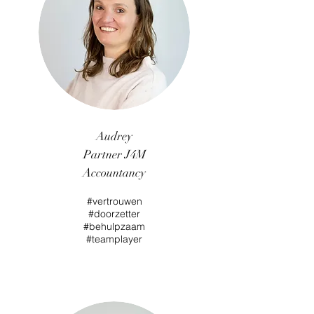
Audrey
Partner J4M
Accountancy
#vertrouwen
#doorzetter
#behulpzaam
#teamplayer