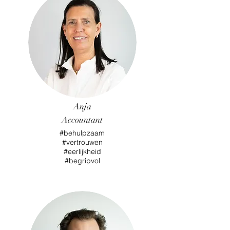
Anja
Accountant
#behulpzaam
#vertrouwen
#eerlijkheid
#begripvol