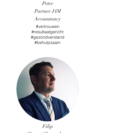
Peter
Partne
r J4M
Accountancy
#vertrouwen
#resultaatgericht
#gezondverstand
#behulpzaam
Filip